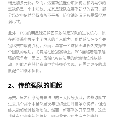
端更加多元化。然而，这些新援能否填补梅西和内马尔的
空缺仍是一个未知数。尤其是球队在赛季初期的表现，部
分场次中依然显得攻防不平衡，防守端的漏洞被暴露得淋
漓尽致。
此外，PSG的明星球员姆巴佩依然是球队的进攻核心。他
在新赛季中展示出了惊人的个人能力，帮助球队在多个关
键比赛中取得胜利。然而，单靠一名球员无法长久支撑整
个团队的成功，尤其是在欧冠赛场上，PSG面临着越来越
强的竞争者。因此，虽然PSG在法甲的统治地位难以撼
动，但能否在其他赛事中维持强势表现，还需要更多的球
队配合和战术优化。
2、传统强队的崛起
马赛、里昂和摩纳哥是法甲的三大传统强队，这些球队在
过去几个赛季中虽然屡次与巴黎圣日耳曼争夺奖杯，但始
终未能超越其统治地位。然而，新赛季的开局显示，这些
球队有望迎来新的崛起，向巴黎发起更为有力的挑战。