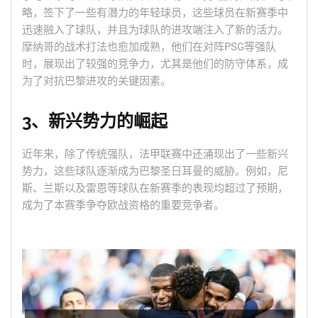
略，签下了一些有潜力的年轻球员，这些球员在新赛季中
迅速融入了球队，并且为球队的进攻端注入了新的活力。
摩纳哥的战术打法也愈加成熟，他们在对阵PSG等强队
时，展现出了较强的竞争力，尤其是他们的防守体系，成
为了对抗巴黎进攻的关键因素。
3、新兴势力的崛起
近年来，除了传统强队，法甲联赛中还涌现出了一些新兴
势力，这些球队逐渐成为巴黎圣日耳曼的威胁。例如，尼
斯、兰斯以及雷恩等球队在新赛季的表现均超过了预期，
成为了本赛季争夺欧战资格的重要竞争者。