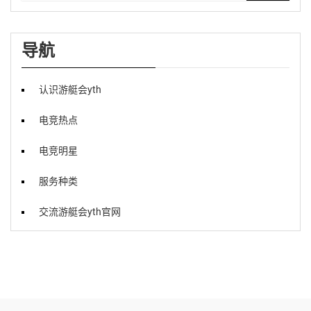
导航
认识游艇会yth
电竞热点
电竞明星
服务种类
交流游艇会yth官网