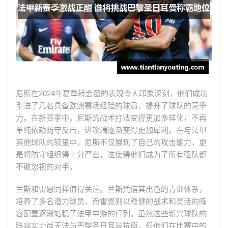
尼斯在2024年夏季转会窗的表现令人印象深刻，他们成功
引进了几名具备欧洲赛场经验的球员，提升了球队的竞争
力。在新赛季中，尼斯的战术打法变得更加多样化，不再
单纯依赖防守反击，进攻端逐渐变得更加犀利。在与法甲
其他球队的较量中，尼斯不仅展现了自己的攻击能力，更
是将防守组织得十分严密，这使得他们成为了所有强队都
不敢忽视的对手。
兰斯和雷恩同样值得关注。兰斯凭借其出色的青训体系，
培养了多名潜力球员，而雷恩则以稳健的战术和灵活的阵
容配置逐渐站稳了法甲中游的行列。虽然这些新兴球队的
阵容实力尚无法与巴黎圣日耳曼抗衡，但他们在比赛中的