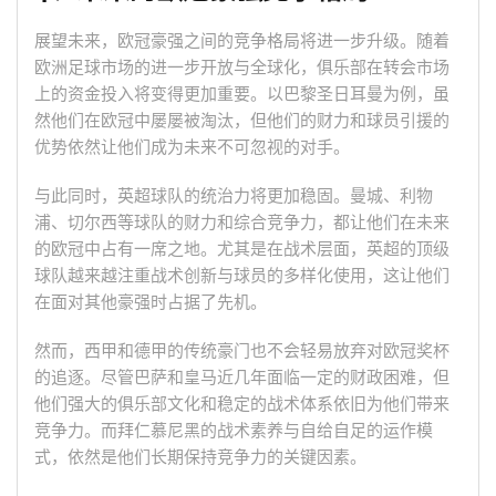
展望未来，欧冠豪强之间的竞争格局将进一步升级。随着
欧洲足球市场的进一步开放与全球化，俱乐部在转会市场
上的资金投入将变得更加重要。以巴黎圣日耳曼为例，虽
然他们在欧冠中屡屡被淘汰，但他们的财力和球员引援的
优势依然让他们成为未来不可忽视的对手。
与此同时，英超球队的统治力将更加稳固。曼城、利物
浦、切尔西等球队的财力和综合竞争力，都让他们在未来
的欧冠中占有一席之地。尤其是在战术层面，英超的顶级
球队越来越注重战术创新与球员的多样化使用，这让他们
在面对其他豪强时占据了先机。
然而，西甲和德甲的传统豪门也不会轻易放弃对欧冠奖杯
的追逐。尽管巴萨和皇马近几年面临一定的财政困难，但
他们强大的俱乐部文化和稳定的战术体系依旧为他们带来
竞争力。而拜仁慕尼黑的战术素养与自给自足的运作模
式，依然是他们长期保持竞争力的关键因素。