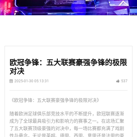
欧冠争锋：五大联赛豪强争锋的极限
对决
2025-01-30 05:13:31
537
《欧冠争锋：五大联赛豪强争锋的极限对决》
随着欧洲足球俱乐部竞技水平的不断提升，欧冠联赛逐渐
成为了全球最具吸引力和影响力的赛事之一。在这场汇聚
了五大联赛顶级豪强的对决中，每一场比赛都充满了戏剧
性与悬念。无论是英超、德甲、西甲、意甲还是法甲的豪