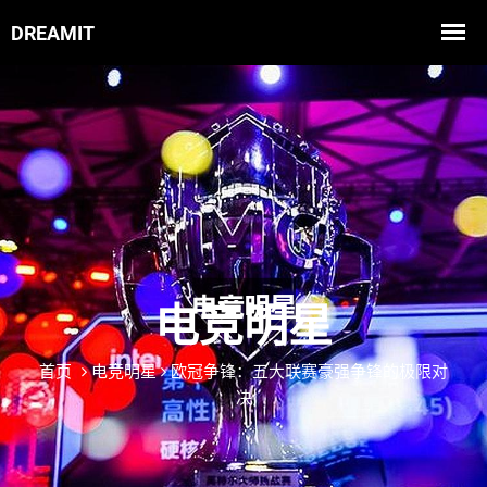
电竞明星
首页
电竞明星
欧冠争锋：五大联赛豪强争锋的极限对
决