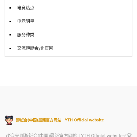
电竞热点
电竞明星
服务种类
交流游艇会yth官网
欢迎来到游艇会(中国)最新官方网站 | YTH Official website✅🏆