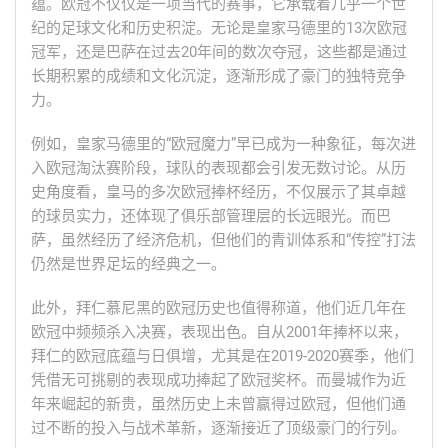
蕴。欧冠不仅仅是一项当代的赛事，它承载着几乎一个世
纪的足球文化和历史积淀。无论是皇家马德里的13次欧冠
冠军，还是巴萨在过去20年间的数次夺冠，这些都是通过
长期积累的成绩和文化沉淀，逐渐形成了豪门的独特竞争
力。
例如，皇家马德里的“欧冠魔力”早已成为一种象征，每次进
入欧冠淘汰赛阶段，球队的表现都会引发无数讨论。从历
史角度看，皇马的多次欧冠捧杯经历，不仅展示了其卓越
的球员实力，还体现了俱乐部管理层的长远眼光。而巴
萨，虽然经历了经济危机，但他们的青训体系和“传控”打法
仍然是世界足坛的经典之一。
此外，拜仁慕尼黑的欧冠历史也值得称道，他们近几年在
欧冠中频频杀入决赛，表现出色。自从2001年捧杯以来，
拜仁的欧冠底蕴与日俱增，尤其是在2019-2020赛季，他们
凭借无可挑剔的表现成功捧起了欧冠奖杯。而曼城作为近
年来崛起的新贵，虽然历史上未曾赢得过欧冠，但他们通
过不断的投入与战术革新，逐渐接近了顶级豪门的行列。