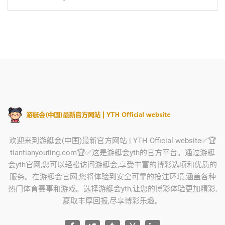
欢迎来到游艇会(中国)最新官方网站 | YTH Official website✅🏆
tiantianyouting.com🏆✅这是游艇会yth的官方平台。通过游艇
会yth官网,您可以轻松访问游艇会,享受丰富的博彩选项和优质的
服务。在游艇会官网,您将体验到安全可靠的投注环境,涵盖各种
热门体育赛事和游戏。选择游艇会yth,让您的博彩体验更加精彩,
赢取丰厚回报,尽享博彩乐趣。