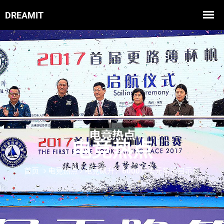
电竞热点
首页
电竞热点
电竞飙升：6000万美元奖池启示录