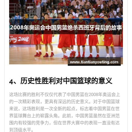
4、历史性胜利对中国篮球的意义
这场比赛的胜利不仅仅代表了中国男篮在2008年奥运会上
的一次精彩表现，更具有深远的历史意义。对于中国篮球
来说，这场胜利是一次全新的起点，标志着中国男篮在世
界篮球舞台上的崭露头角。此前，中国男篮虽然在亚洲范
围内有较强的竞争力，但在世界大赛中的表现一直没有达
到顶级水平。