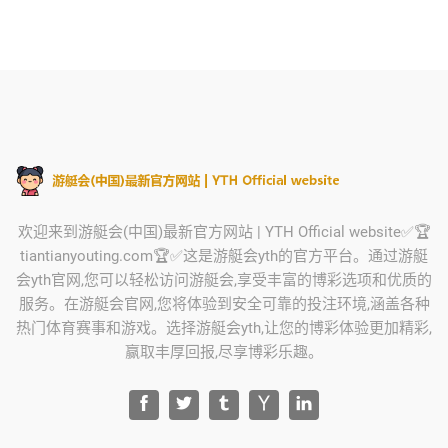
欢迎来到游艇会(中国)最新官方网站 | YTH Official website✅🏆
tiantianyouting.com🏆✅这是游艇会yth的官方平台。通过游艇
会yth官网,您可以轻松访问游艇会,享受丰富的博彩选项和优质的
服务。在游艇会官网,您将体验到安全可靠的投注环境,涵盖各种
热门体育赛事和游戏。选择游艇会yth,让您的博彩体验更加精彩,
赢取丰厚回报,尽享博彩乐趣。