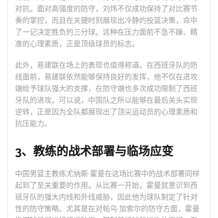
对抗。面对高强度的防守，刘炜不仅成功保持了对比赛节
奏的掌控，而且在关键时刻展现出冷静的投篮决策，命中
了一记决定胜负的三分球。这种在压力面前不急不躁、精
准的心理素质，正是顶级球员的标志。
此外，易建联在场上的表现也值得称道。在西班牙队的防
线面前，易建联依然能够保持良好的发挥，他不仅在进攻
端给予球队强大的支撑，在防守端也多次成功限制了西班
牙队的进攻。可以说，中国队之所以能够在最后关头实现
逆转，正是因为全队都展现出了顶尖运动员的心理素质和
抗压能力。
3、教练的战术部署与临场应变
中国男篮主教练尤纳斯·霍曼在这场比赛中的战术部署同样
起到了至关重要的作用。从比赛一开始，霍曼就意识到西
班牙队的强大内线和外线威胁，因此他为球队制定了针对
性的防守策略。尤其是在对帕乌·加索尔的防守方面，霍曼