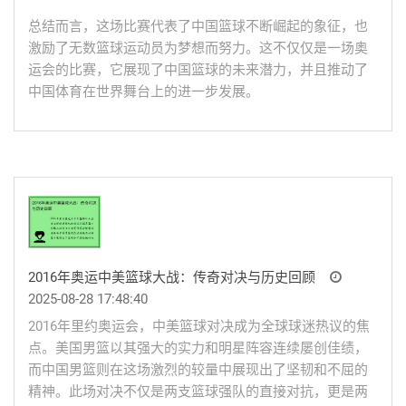
总结而言，这场比赛代表了中国篮球不断崛起的象征，也
激励了无数篮球运动员为梦想而努力。这不仅仅是一场奥
运会的比赛，它展现了中国篮球的未来潜力，并且推动了
中国体育在世界舞台上的进一步发展。
2016年奥运中美篮球大战：传奇对决与历史回顾
2025-08-28 17:48:40
2016年里约奥运会，中美篮球对决成为全球球迷热议的焦
点。美国男篮以其强大的实力和明星阵容连续屡创佳绩，
而中国男篮则在这场激烈的较量中展现出了坚韧和不屈的
精神。此场对决不仅是两支篮球强队的直接对抗，更是两