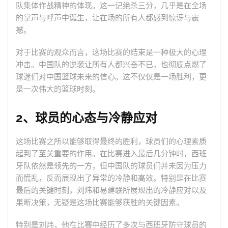
队集体作战精神的体现。这一记绝杀三分，几乎是在全场
的掌声与呼声中诞生，让在场的所有人都感到惊讶与震
撼。
对于比赛的观众而言，这场比赛的结束是一种极大的心理
冲击。中国队的逆袭让所有人都兴奋不已，也彻底点燃了
球迷们对中国篮球未来的信心。这不仅仅是一场胜利，更
是一次伟大的篮球时刻。
2、球员的心态与冷静应对
这场比赛之所以能够取得最终的胜利，球员们的心理素质
起到了至关重要的作用。在比赛进入最后几分钟时，西班
牙队依然是领先的一方，但中国队的球员们并未因为压力
而慌乱，反而展现出了异常的冷静和高效。特别是在比赛
最后的关键时刻，刘炜和易建联所展现出的冷静应对以及
果断决策，无疑是这场比赛能够获胜的关键因素。
特别是刘炜，他在比赛中经历了多次与西班牙防守球员的