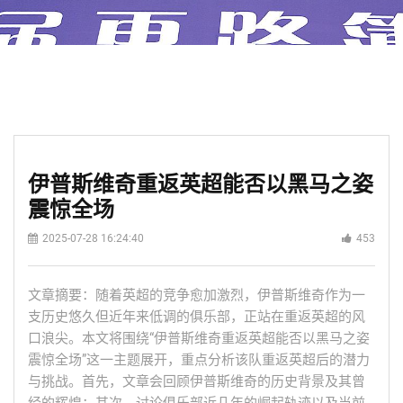
伊普斯维奇重返英超能否以黑马之姿
震惊全场
2025-07-28 16:24:40
453
文章摘要：随着英超的竞争愈加激烈，伊普斯维奇作为一
支历史悠久但近年来低调的俱乐部，正站在重返英超的风
口浪尖。本文将围绕“伊普斯维奇重返英超能否以黑马之姿
震惊全场”这一主题展开，重点分析该队重返英超后的潜力
与挑战。首先，文章会回顾伊普斯维奇的历史背景及其曾