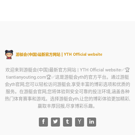
欢迎来到游艇会(中国)最新官方网站 | YTH Official website✅🏆
tiantianyouting.com🏆✅这是游艇会yth的官方平台。通过游艇
会yth官网,您可以轻松访问游艇会,享受丰富的博彩选项和优质的
服务。在游艇会官网,您将体验到安全可靠的投注环境,涵盖各种
热门体育赛事和游戏。选择游艇会yth,让您的博彩体验更加精彩,
赢取丰厚回报,尽享博彩乐趣。