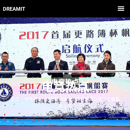
电竞热点
首页
电竞热点
伊普斯维奇重返英超能否以黑马之姿震
惊全场