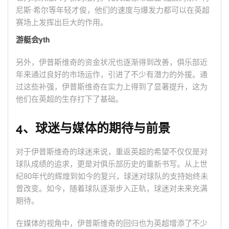
尼斯·希尔等年轻才俊，他们的速度与爆发力都可以在英超
赛场上发挥出巨大的作用。
游艇会yth
另外，伊普斯维奇的资金状况也逐渐得到改善，俱乐部近
年来通过良好的市场运作，引进了不少有潜力的外援。通
过这些补强，伊普斯维奇在实力上得到了显著提升，这为
他们在英超的生存打下了基础。
4、球迷与媒体的期待与前景
对于伊普斯维奇的球迷来说，重返英超的希望不仅仅是对
球队成绩的追求，更是对俱乐部历史的重新书写。从上世
纪80年代的辉煌到如今的复兴，球迷对球队的支持始终未
曾改变。如今，随着球队逐渐步入正轨，球迷对未来充满
期待。
在媒体的视角中，伊普斯维奇的回归也为英超增添了不少