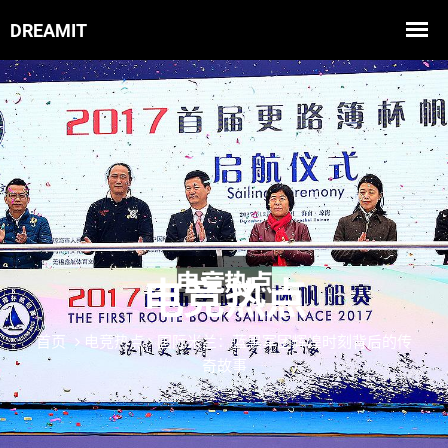
电竞热点
首页
电竞热点
国际米兰：蓝黑军团辉煌时刻背后的传
奇故事