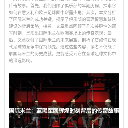
传奇故事。首先，我们回顾了俱乐部的早期历程，探索它
如何在意大利和欧洲足球圈中崭露头角；其次，本文分析
了国际米兰的成功关键，揭示了俱乐部的管理智慧和球队
建设的背后策略；接着，文章重点回顾了几次关键性的冠
军时刻，呈现出国际米兰在欧洲赛场上的传奇表现；最
后，文章探讨了国际米兰的未来展望，剖析了它如何在现
代足球的竞争中保持领先。通过这些内容，读者不仅能了
解国际米兰的历史成就，更能感受到它在全球足球文化中
的深远影响。