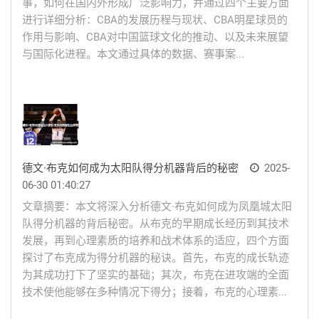
事，如何在国内外形成广泛影响力，并通过四个主要方面
进行详细分析：CBA的发展历程与现状、CBA明星球员的
作用与影响、CBA对中国篮球文化的推动、以及未来展望
与国际化进程。本文通过具体的数据、赛事案...
德文·布克如何成为太阳队得分机器背后的秘密
2025-
06-30 01:40:27
文章摘要：本文将深入分析德文·布克如何成为凤凰城太阳
队得分机器的背后秘密。从布克的早期成长经历到其技术
发展，再到心理素质的培养和战术体系的适应，四个方面
探讨了布克成为得分机器的秘诀。首先，布克的成长轨迹
为其成功打下了坚实的基础；其次，布克在进攻端的全面
技术使他能够在多种情况下得分；接着，布克的心理素...