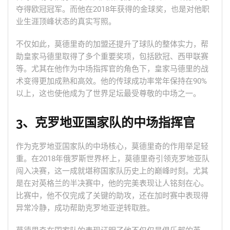
夺得欧冠冠军。而他在2018年获得的金球奖，也是对他职
业生涯顶峰状态的真实写照。
不仅如此，莫德里奇的加盟还提升了球队的整体实力，帮
助皇家马德里取得了多个重要奖项，包括欧冠、西甲联赛
等。尤其在他作为中场指挥官的角色下，皇家马德里的战
术变得更加成熟和高效。他的传球成功率常年保持在90%
以上，这也使他成为了世界足坛最受尊敬的中场之一。
3、克罗地亚国家队的中场指挥官
作为克罗地亚国家队的中场核心，莫德里奇的作用举足轻
重。在2018年俄罗斯世界杯上，莫德里奇引领克罗地亚队
闯入决赛，这一成就堪称国家队历史上的巅峰时刻。尤其
是在对英格兰的半决赛中，他的完美表现让人铭刻在心。
比赛中，他不仅完成了关键的助攻，还在加时赛中表现得
异常冷静，成功帮助克罗地亚逆转取胜。