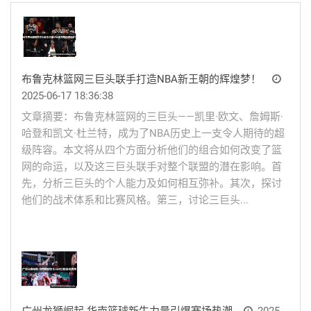
布鲁克林篮网三巨头联手打造NBA新王朝的辉煌梦！
2025-06-17 18:36:38
文章摘要：布鲁克林篮网的三巨头——凯里·欧文、詹姆斯·
哈登和凯文·杜兰特，成为了NBA历史上一支令人期待的超
级阵容。本文将从四个方面分析他们的组合如何改变了篮
网的命运，以及这三巨头联手对整个联盟的潜在影响。首
先，分析三巨头的个人能力及如何相互弥补。其次，探讨
他们的战术体系和比赛风格。第三，讨论三巨头...