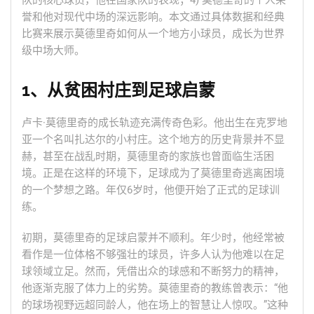
队的核心球员，他在国家队的表现；4) 莫德里奇的个人荣
誉和他对现代中场的深远影响。本文通过具体数据和经典
比赛来展示莫德里奇如何从一个地方小球员，成长为世界
级中场大师。
1、从贫困村庄到足球启蒙
卢卡·莫德里奇的成长轨迹充满传奇色彩。他出生在克罗地
亚一个名叫扎达尔的小村庄。这个地方的历史背景并不显
赫，甚至在战乱时期，莫德里奇的家族也曾面临生活困
境。正是在这样的环境下，足球成为了莫德里奇逃离困境
的一个梦想之路。年仅6岁时，他便开始了正式的足球训
练。
初期，莫德里奇的足球启蒙并不顺利。年少时，他经常被
看作是一位体格不够强壮的球员，许多人认为他难以在足
球领域立足。然而，凭借出众的球感和不断努力的精神，
他逐渐克服了体力上的劣势。莫德里奇的教练曾表示：“他
的球场视野远超同龄人，他在场上的智慧让人惊叹。”这种