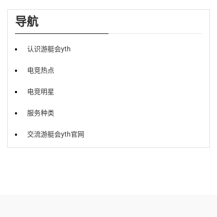
导航
认识游艇会yth
电竞热点
电竞明星
服务种类
交流游艇会yth官网