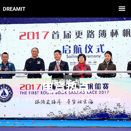
电竞热点
首页
电竞热点
五大联赛豪门谁能笑傲欧冠四强争夺战
胜者解析