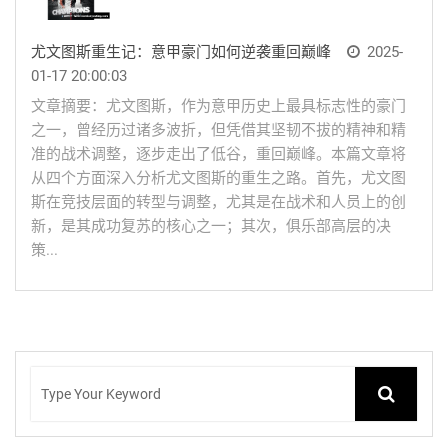
尤文图斯重生记：意甲豪门如何逆袭重回巅峰
2025-
01-17 20:00:03
文章摘要：尤文图斯，作为意甲历史上最具标志性的豪门
之一，曾经历过诸多波折，但凭借其坚韧不拔的精神和精
准的战术调整，逐步走出了低谷，重回巅峰。本篇文章将
从四个方面深入分析尤文图斯的重生之路。首先，尤文图
斯在竞技层面的转型与调整，尤其是在战术和人员上的创
新，是其成功复苏的核心之一；其次，俱乐部高层的决
策...