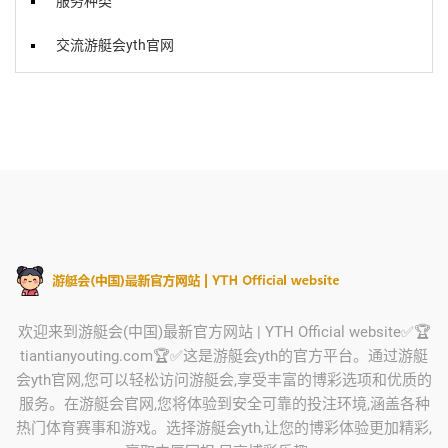
服务种类
交流游艇会yth官网
欢迎来到游艇会(中国)最新官方网站 | YTH Official website✅🏆
tiantianyouting.com🏆✅这是游艇会yth的官方平台。通过游艇
会yth官网,您可以轻松访问游艇会,享受丰富的博彩选项和优质的
服务。在游艇会官网,您将体验到安全可靠的投注环境,涵盖各种
热门体育赛事和游戏。选择游艇会yth,让您的博彩体验更加精彩,