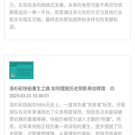
力，实现自身的跨越式发展。未来的电竞可能不再仅仅依
赖奥运这一单一平台，而是通过多元化的方式与其他行业
和文化相互交融，最终走向更加成熟和多样化的发展轨
迹。
洛杉矶快船重生之路 如何摆脱历史阴影再创辉煌
2025-03-23 10:30:01
洛杉矶快船在NBA历史上，一直背负着“失败者”标签。尽管
球队在近年来涌现出了众多明星球员，但因多次未能突破
季后赛的重重障碍，快船仍被视为湖人王朝的“附庸”。然
而，近年来快船正经历着一场深刻的重生，逐步摆脱了历
史阴影，试图重塑辉煌。从管理层的革新，到球员阵容的