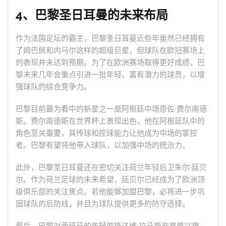
4、巴黎圣日耳曼的未来布局
作为法国足坛的霸主，巴黎圣日耳曼近些年虽然已经拥有
了姆巴佩和内马尔这样的超级巨星，但球队在欧冠赛场上
的表现并未达到预期。为了在欧洲赛场取得更好成绩，巴
黎未来几年会重点引进一批年轻、富有潜力的球员，以增
强球队的综合竞争力。
巴黎目前最为看中的新星之一是阿根廷中场恩佐·费尔南德
斯。费尔南德斯在世界杯上表现出色，他在阿根廷队中的
角色至关重要，其传球和控球能力让他成为中场的掌控
者。巴黎有望将他带入球队，以加强中场的统治力。
此外，巴黎圣日耳曼还在密切关注荷兰年轻后卫朱尔·廷贝
尔。作为荷兰足球的未来希望，廷贝尔已经成为了欧洲顶
级俱乐部的关注焦点。若他能够加盟巴黎，必将进一步巩
固球队的后防线，并且为球队提供更多的防守选择。