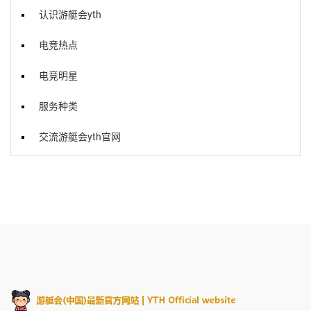
认识游艇会yth
电竞热点
电竞明星
服务种类
交流游艇会yth官网