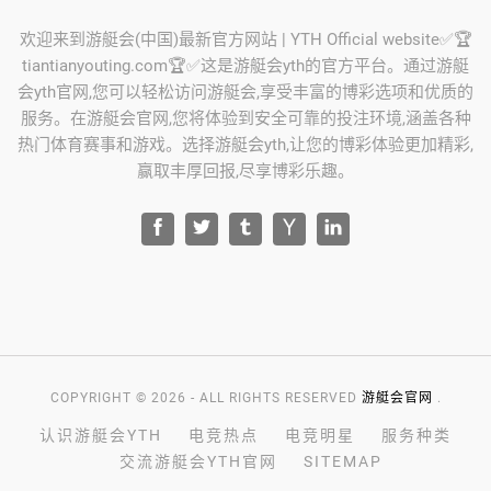
欢迎来到游艇会(中国)最新官方网站 | YTH Official website✅🏆
tiantianyouting.com🏆✅这是游艇会yth的官方平台。通过游艇
会yth官网,您可以轻松访问游艇会,享受丰富的博彩选项和优质的
服务。在游艇会官网,您将体验到安全可靠的投注环境,涵盖各种
热门体育赛事和游戏。选择游艇会yth,让您的博彩体验更加精彩,
赢取丰厚回报,尽享博彩乐趣。
COPYRIGHT © 2026 - ALL RIGHTS RESERVED
游艇会官网
.
认识游艇会YTH
电竞热点
电竞明星
服务种类
交流游艇会YTH官网
SITEMAP