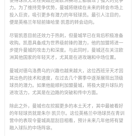
使得球队无论在英超还是欧洲赛场上都展现了强大的竞争
力。为了维持竞争优势，曼城将继续在未来的转会市场上
投入巨资，吸引更多有潜力的年轻球员。最引人注目的，
便是英格兰年轻前锋哈里·凯恩的转会动向。
尽管凯恩目前还效力于热刺，但曼城早已在背后积极准备
收购。凯恩具备成为世界级前锋的潜力，他的加盟将进一
步提升曼城的攻击力和深度。与此同时，曼城还在关注欧
洲其他国家的年轻天才，尤其是在进攻端和中场位置。
曼城对德乌洛费乌的兴趣也越来越大，这位西班牙天才因
其出色的技术和速度，在过去几个赛季中逐渐展现出顶级
球员的潜力。如果他能顺利加盟曼城，将极大提升球队的
进攻活力，尤其是在边路的突破和传中方面。
除此之外，曼城也在挖掘更多的本土天才，其中最被看好
的年轻球员就是朱尔·凯贝尔。这位英格兰中场球员在青训
营中的表现令曼城高层刮目相看，预计未来几年他将有望
融入球队的中场阵容。