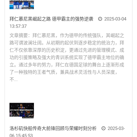
拜仁慕尼黑崛起之路 德甲霸主的强势逆袭
2025-03-04
13:57:37
文章摘要：拜仁慕尼黑，作为德甲的传统强队，其崛起之
路可谓波澜壮阔。从初期的起伏到逐步稳定的统治力，拜
仁不仅依靠深厚的历史积淀，更通过先进的管理模式、成
功的引援策略及强大的青训系统实现了德甲霸主地位的确
立。通过多年的努力，拜仁在德国足球的舞台上逐渐形成
了一种独特的王者气质，兼具战术灵活性与人员深度，
不...
洛杉矶快船传奇大前锋回顾与荣耀时刻分析
2025-03-
06 15:45:53