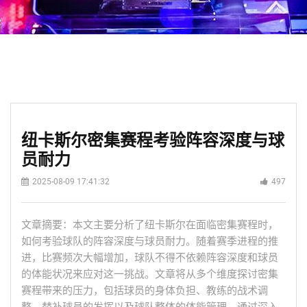
纽卡斯尔密集赛程考验阵容深度与球
员耐力
2025-08-09 17:41:32
497
文章摘要：本文主要分析了纽卡斯尔在面临密集赛程时，
如何考验球队的阵容深度与球员耐力。随着赛季进程的推
进，比赛频次大幅增加，球队不得不依赖阵容深度和球员
的体能状况来应对这一挑战。文章将从多个维度探讨密集
赛程带来的压力，包括球员的身体负担、教练的战术调