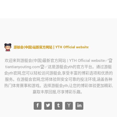
欢迎来到游艇会(中国)最新官方网站 | YTH Official website✅🏆
tiantianyouting.com🏆✅这是游艇会yth的官方平台。通过游艇
会yth官网,您可以轻松访问游艇会,享受丰富的博彩选项和优质的
服务。在游艇会官网,您将体验到安全可靠的投注环境,涵盖各种
热门体育赛事和游戏。选择游艇会yth,让您的博彩体验更加精彩,
赢取丰厚回报,尽享博彩乐趣。