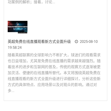
功案例的解析；接着，讨论...
英超免费在线直播观看新方式全面升级
2025-08-10
19:58:24
随着英超联赛的全球影响力不断扩大，球迷们的观看需求
也日益增加，尤其是免费在线直播的需求越来越强烈。随
着技术的进步和互联网的普及，传统的观赛方式逐渐被更
加灵活、便捷的在线直播所替代。本文将围绕英超免费在
线直播观看的新方式全面升级进行详细探讨，分析这些新
方式的具体特点、应用场景以及对观众的影响。通过对
多...