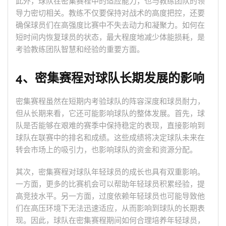
此外，球队在密集赛程中的适应能力，也与教练团队的领
导力密切相关。教练不仅要保持对战术的高度把控，还要
确保球员们在高强度比赛中不失去动力和凝聚力。如何在
短时间内恢复球员的状态，最大程度地减少体能损耗，是
考验教练团队智慧和经验的重要方面。
4、密集赛程对球队长期发展的影响
密集赛程虽然在短期内考验球队的阵容深度和球员耐力，
但从长期来看，它还可能影响球队的整体发展。首先，球
队是否能够在艰难的赛季中保持稳定的表现，直接影响到
球队在联赛中的排名和成绩。这些成绩将决定球队未来在
转会市场上的吸引力，也影响球队的资金和资源分配。
其次，密集赛程对球队年轻球员的成长也具有双重影响。
一方面，更多的比赛机会可以帮助年轻球员积累经验，提
高竞技水平。另一方面，过度依赖年轻球员也可能导致他
们在高压环境下无法迅速适应，从而影响到球队的长期表
现。因此，球队在密集赛程期间如何合理培养年轻球员，