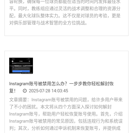
容轮换，确保每一位球员都能在适当的时间内发挥最佳水
平。同时，教练组应通过灵活的战术调整和合理的资源分
配，最大化球队整体实力。这不仅是对球员的考验，更是
对俱乐部管理与战术智慧的全方位挑战。
Instagram账号被禁用怎么办？一步步教你轻松解封恢
复！
2025-07-28 14:03:45
文章摘要：Instagram账号被禁用的问题，给许多用户带来
了不小的困扰。本文将从四个方面深入探讨如何解封
Instagram账号，帮助用户轻松恢复账号使用。首先，介绍
Instagram账号被禁用的常见原因，包括违规行为和系统误
判；其次，分析如何通过申诉机制来恢复账号，并提供成