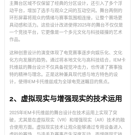
主舞台区域不仅保留了经典的分区设计，还引入了多个浮
动平台，增加了选手与观众之间的互动空间。舞台两侧的
环形屏幕将观众的情绪与赛事氛围相连接，让整个赛场更
具动感和活力。这些设计改进使得2025年的舞台不仅仅是
一个竞技平台，它更像是一个多元文化与科技碰撞的艺术
作品。
这种创意设计的演变体现了电竞赛事逐步向娱乐化、文化
化方向发展的趋势。通过将本地文化与高科技结合，IEM卡
托维兹的舞台设计不仅具备视觉冲击力，也传递了赛事独
特的精神与理念。正是这种兼具现代感与地方特色的设
计，使得IEM卡托维兹成为全球电竞迷瞩目的焦点。
2、虚拟现实与增强现实的技术运用
2025年IEM卡托维兹的舞台设计在技术运用上实现了突
破，尤其是在虚拟现实（VR）和增强现实（AR）技术的融
合使用方面。虚拟现实技术让观众能够通过专用设备进入
虚拟的赛场，与选手及赛事产生深度互动。而增强现实技