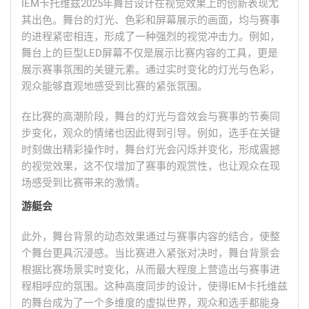
IEM卡托维兹2025年舞台设计在视觉效果上的创新表现尤
其出色。舞台的灯光、色彩和屏幕展示的画面，均与赛事
的进程紧密相连，形成了一种强烈的视觉冲击力。例如，
舞台上的巨型LED屏幕不仅是展示比赛内容的工具，更是
展示赛事氛围的关键元素。通过实时变化的灯光与色彩，
观众能够直观地感受到比赛的紧张氛围。
在比赛的高潮阶段，舞台的灯光与音效会与赛事的节奏同
步变化，观众的情绪也因此得到引导。例如，选手在关键
时刻做出精彩操作时，舞台灯光会闪烁并变化，形成震撼
的视觉效果，这不仅增加了赛事的观赏性，也让观众在现
场感受到比赛带来的激情。
游艇会
此外，舞台背景的动态效果通过与赛事内容的结合，使整
个舞台更具沉浸感。当比赛进入紧张对决时，舞台背景会
根据比赛场景实时变化，从而最大程度上营造出与赛事进
程相呼应的氛围。这种高度同步的设计，使得IEM卡托维兹
的舞台成为了一个多维度的虚拟世界，观众和选手都能身