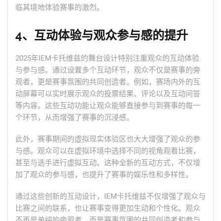
临其境地体验赛事的激烈。
4、互动体验与观众参与感的提升
2025年IEM卡托维兹的舞台设计特别注重观众的互动体验
与参与感。通过设置多个互动环节，观众不仅是赛事的旁
观者，更是赛事氛围的共同创造者。例如，赛场内外的互
动屏幕可以实时展示观众的投票结果、评论以及互动问答
等内容。这些互动功能让观众能够直接参与到赛事的每一
个环节，从而增强了赛事的沉浸感。
此外，赛事期间的虚拟现实体验区也大大增强了观众的参
与感。观众可以在虚拟环境中选择不同的视角观看比赛，
甚至与选手进行虚拟互动。这种全新的互动方式，不仅增
加了观众的参与感，也提升了赛事的娱乐性和多样性。
通过这些创新的互动设计，IEM卡托维兹不仅增强了观众与
比赛之间的联系，也让赛事变得更加生动和个性化。观众
不再是单纯的旁观者，而是赛事氛围的共同创造者和参与