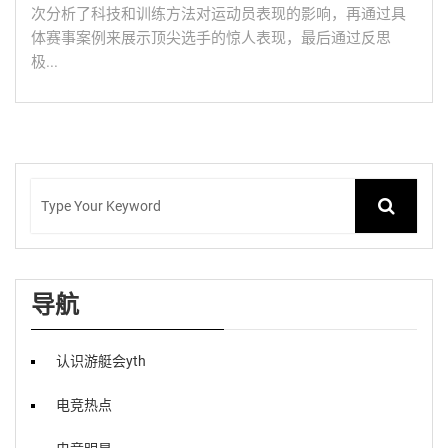
次分析了科技和训练方法对运动员表现的影响，再通过具
体赛事案例来展示顶尖选手的惊人表现，最后通过反思
极...
导航
认识游艇会yth
电竞热点