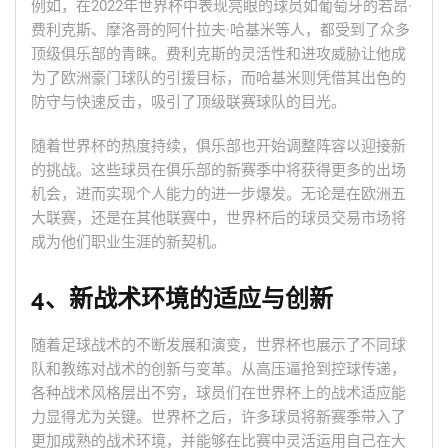
例如，在2022年世界杯中表现亮眼的球员如葡萄牙的若昂·
费利克斯、摩洛哥的阿什拉夫·哈基米等人，都受到了众多
顶级俱乐部的青睐。费利克斯的灵活性和进攻威胁让他成
为了欧洲豪门球队的引援目标，而哈基米则凭借其出色的
防守与快速反击，吸引了顶级联赛球队的目光。
随着世界杯的热度持续，俱乐部也开始调整阵容以迎接新
的挑战。这些球员在俱乐部的新赛季中将获得更多的出场
机会，进而实现个人能力的进一步爆发。无论是在欧洲五
大联赛，还是在其他联赛中，世界杯后的球员交易市场将
成为他们职业生涯的新契机。
4、新战术环境的适应与创新
随着足球战术的不断发展和演变，世界杯也展示了不同球
队和教练对战术的创新与变革。从高压逼抢到控球传递，
各种战术风格层出不穷，球员们在世界杯上的战术适应能
力显得尤为关键。世界杯之后，许多球员将新赛季带入了
更加成熟的战术环境，并能够在比赛中灵活运用自己在大