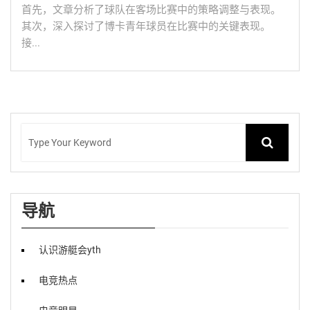
首先，文章分析了球队在客场比赛中的策略调整与表现。
其次，深入探讨了博卡青年球员在比赛中的关键表现。
接...
导航
认识游艇会yth
电竞热点